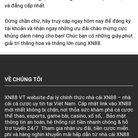
và đẳng cấp nhất.
Đừng chần chừ, hãy truy cập
ngay hôm nay để đăng ký
tài khoản và nhận ngay những ưu đãi chào mừng cực
khủng dành riêng cho bạn! Chúc bạn có những giây phút
giải trí thăng hoa và thắng lớn cùng XN88.
VỀ CHÚNG TÔI
XN88 VT website đại lý chính thức nhà cái XN88 – nhà
cái cá cược uy tín tại Việt Nam. Cập nhật link vào XN88
mới nhất không bị chặn, nơi thỏa sức khám phá cá cược
thể thao, esports, game bài, casino, xổ số,… Bảo mật
thông tin an toàn, hệ thống rút tiền nhanh chóng & hỗ
trợ tuyến 24/7. Tham gia nhận ưu đãi, tiền cược miễn
phí và hàng nghìn khuyến mãi hấp dẫn từ nhà cái XN88.