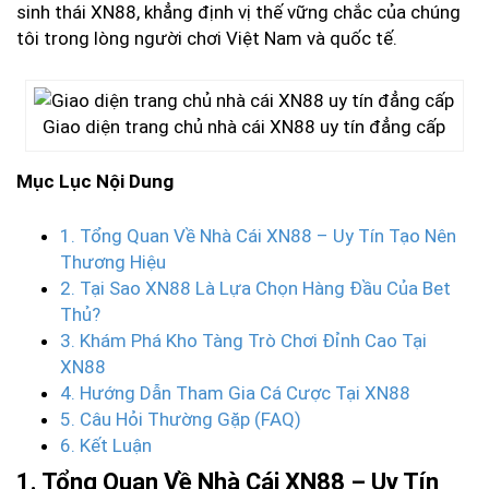
sinh thái XN88, khẳng định vị thế vững chắc của chúng
tôi trong lòng người chơi Việt Nam và quốc tế.
Giao diện trang chủ nhà cái XN88 uy tín đẳng cấp
Mục Lục Nội Dung
1. Tổng Quan Về Nhà Cái XN88 – Uy Tín Tạo Nên
Thương Hiệu
2. Tại Sao XN88 Là Lựa Chọn Hàng Đầu Của Bet
Thủ?
3. Khám Phá Kho Tàng Trò Chơi Đỉnh Cao Tại
XN88
4. Hướng Dẫn Tham Gia Cá Cược Tại XN88
5. Câu Hỏi Thường Gặp (FAQ)
6. Kết Luận
1. Tổng Quan Về Nhà Cái XN88 – Uy Tín