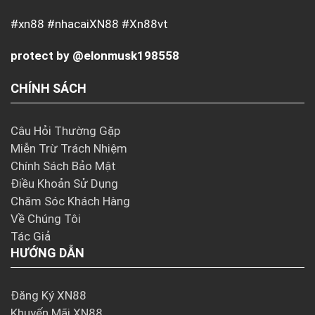
#xn88 #nhacaiXN88 #Xn88vt
protect by @elonmusk198558
CHÍNH SÁCH
Câu Hỏi Thường Gặp
Miễn Trừ Trách Nhiệm
Chính Sách Bảo Mật
Điều Khoản Sử Dụng
Chăm Sóc Khách Hàng
Về Chúng Tôi
Tác Giả
HƯỚNG DẪN
Đăng Ký XN88
Khuyến Mãi XN88