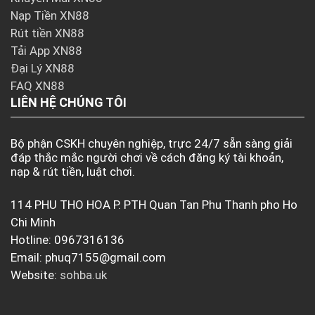
Nạp Tiền XN88
Rút tiền XN88
Tải App XN88
Đại Lý XN88
FAQ XN88
LIÊN HỆ CHÚNG TÔI
Bộ phận CSKH chuyên nghiệp, trực 24/7 sẵn sàng giải
đáp thắc mắc người chơi về cách đăng ký tài khoản,
nạp & rút tiền, luật chơi.
114 PHU THO HOA P. PTH Quan Tan Phu Thanh pho Ho
Chi Minh
Hotline: 0967316136
Email:
phuq7155@gmail.com
Website:
sohba.uk