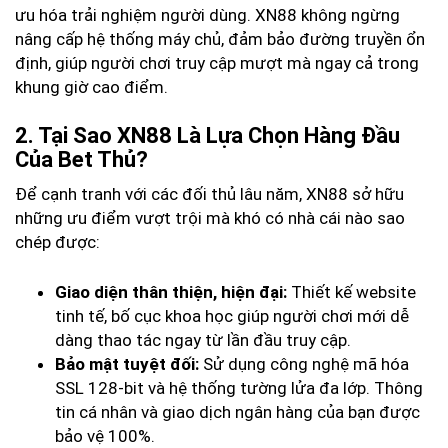
ưu hóa trải nghiệm người dùng. XN88 không ngừng
nâng cấp hệ thống máy chủ, đảm bảo đường truyền ổn
định, giúp người chơi truy cập mượt mà ngay cả trong
khung giờ cao điểm.
2. Tại Sao XN88 Là Lựa Chọn Hàng Đầu
Của Bet Thủ?
Để cạnh tranh với các đối thủ lâu năm, XN88 sở hữu
những ưu điểm vượt trội mà khó có nhà cái nào sao
chép được:
Giao diện thân thiện, hiện đại:
Thiết kế website
tinh tế, bố cục khoa học giúp người chơi mới dễ
dàng thao tác ngay từ lần đầu truy cập.
Bảo mật tuyệt đối:
Sử dụng công nghệ mã hóa
SSL 128-bit và hệ thống tường lửa đa lớp. Thông
tin cá nhân và giao dịch ngân hàng của bạn được
bảo vệ 100%.