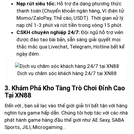
Nạp rút siêu tốc:
Hỗ trợ đa dạng phương thức
thanh toán (Chuyển khoản ngân hàng, Ví điện tử
Momo/ZaloPay, Thẻ cào, USDT). Thời gian xử lý
nạp chỉ 1-3 phút và rút tiền trong vòng 15 phút.
CSKH chuyên nghiệp 24/7:
Đội ngũ hỗ trợ viên
được đào tạo bài bản, sẵn sàng giải quyết mọi
thắc mắc qua Livechat, Telegram, Hotline bất kể
ngày đêm.
Dịch vụ chăm sóc khách hàng 24/7 tại XN88
3. Khám Phá Kho Tàng Trò Chơi Đỉnh Cao
Tại XN88
Đến với
, bạn sẽ lạc vào thế giới giải trí bất tận với hàng
nghìn tựa game hấp dẫn. Chúng tôi hợp tác với các nhà
phát hành game hàng đầu thế giới như AE Sexy, SABA
Sports, JILI, Microgaming...