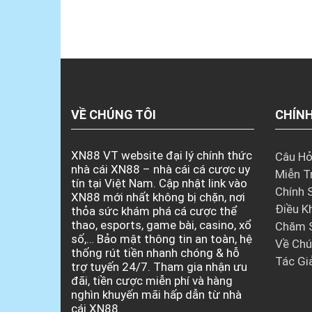
VỀ CHÚNG TÔI
CHÍN
XN88 VT website đại lý chính thức
Câu Hỏ
nhà cái XN88 – nhà cái cá cược uy
Miễn T
tín tại Việt Nam. Cập nhật link vào
Chính 
XN88 mới nhất không bị chặn, nơi
Điều K
thỏa sức khám phá cá cược thể
thao, esports, game bài, casino, xổ
Chăm 
số,… Bảo mật thông tin an toàn, hệ
Về Chú
thống rút tiền nhanh chóng & hỗ
Tác Gi
trợ tuyến 24/7. Tham gia nhận ưu
đãi, tiền cược miễn phí và hàng
nghìn khuyến mãi hấp dẫn từ nhà
cái XN88.