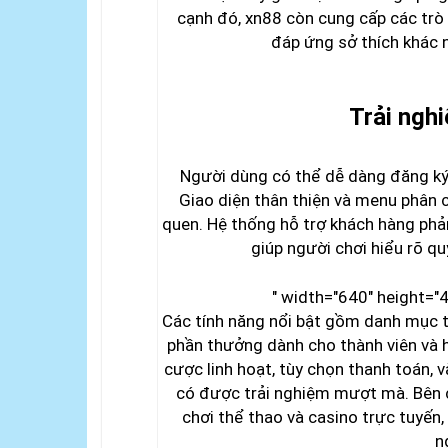
cạnh đó, xn88 còn cung cấp các trò 
đáp ứng sở thích khác 
Trải ngh
Người dùng có thể dễ dàng đăng ký, 
Giao diện thân thiện và menu phân 
quen. Hệ thống hỗ trợ khách hàng phản h
giúp người chơi hiểu rõ qu
" width="640" height="42
Các tính năng nổi bật gồm danh mục t
phần thưởng dành cho thành viên và 
cược linh hoạt, tùy chọn thanh toán, v
có được trải nghiệm mượt mà. Bên c
chơi thể thao và casino trực tuyến
n