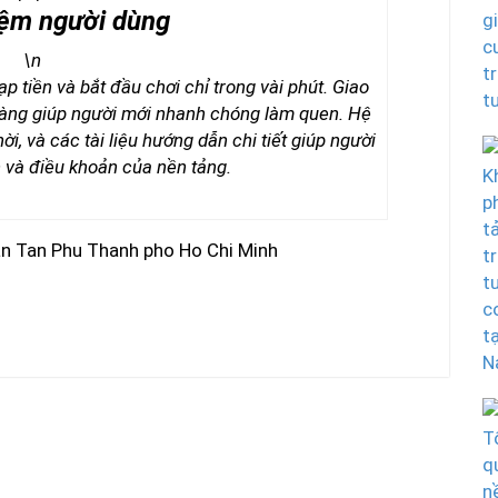
iệm người dùng
\n
p tiền và bắt đầu chơi chỉ trong vài phút. Giao
ràng giúp người mới nhanh chóng làm quen. Hệ
ời, và các tài liệu hướng dẫn chi tiết giúp người
h và điều khoản của nền tảng.
n Tan Phu Thanh pho Ho Chi Minh