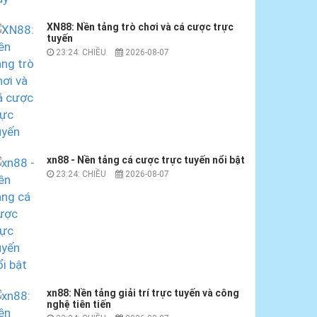
XN88: Nền tảng trò chơi và cá cược trực
tuyến
23:24: CHIỀU
2026-08-07
xn88 - Nền tảng cá cược trực tuyến nổi bật
23:24: CHIỀU
2026-08-07
xn88: Nền tảng giải trí trực tuyến và công
nghệ tiên tiến