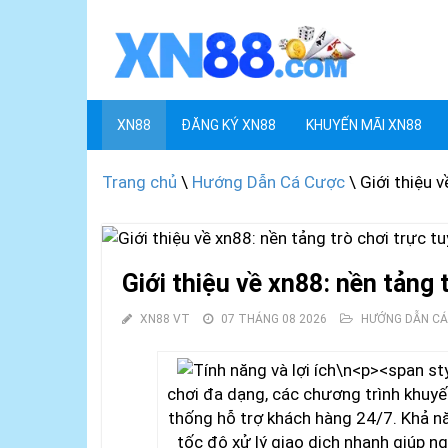
XN88
ĐĂNG KÝ XN88
KHUYẾN MÃI XN88
Trang chủ
\
Hướng Dẫn Cá Cược
\ Giới thiệu 
Giới thiệu về xn88: nền tảng 
XN88 VT
07 THÁNG 08 2026
HƯỚNG DẪN CÁ
chơi đa dạng, các chương trình khuyế
thống hỗ trợ khách hàng 24/7. Khả nă
tốc độ xử lý giao dịch nhanh giúp 