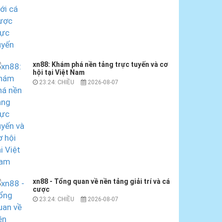
xn88: Khám phá nền tảng trực tuyến và cơ
hội tại Việt Nam
23:24: CHIỀU
2026-08-07
xn88 - Tổng quan về nền tảng giải trí và cá
cược
23:24: CHIỀU
2026-08-07