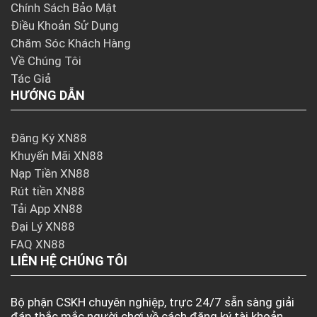
Chính Sách Bảo Mật
Điều Khoản Sử Dụng
Chăm Sóc Khách Hàng
Về Chúng Tôi
Tác Giả
HƯỚNG DẪN
Đăng Ký XN88
Khuyến Mãi XN88
Nạp Tiền XN88
Rút tiền XN88
Tải App XN88
Đại Lý XN88
FAQ XN88
LIÊN HỆ CHÚNG TÔI
Bộ phận CSKH chuyên nghiệp, trực 24/7 sẵn sàng giải
đáp thắc mắc người chơi về cách đăng ký tài khoản,