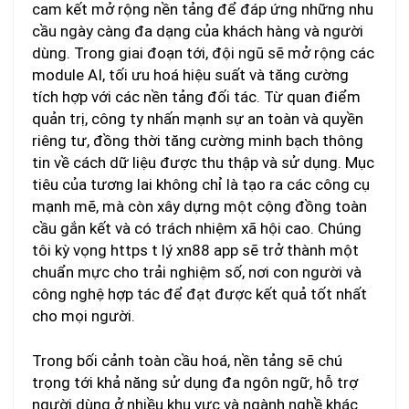
cam kết mở rộng nền tảng để đáp ứng những nhu
cầu ngày càng đa dạng của khách hàng và người
dùng. Trong giai đoạn tới, đội ngũ sẽ mở rộng các
module AI, tối ưu hoá hiệu suất và tăng cường
tích hợp với các nền tảng đối tác. Từ quan điểm
quản trị, công ty nhấn mạnh sự an toàn và quyền
riêng tư, đồng thời tăng cường minh bạch thông
tin về cách dữ liệu được thu thập và sử dụng. Mục
tiêu của tương lai không chỉ là tạo ra các công cụ
mạnh mẽ, mà còn xây dựng một cộng đồng toàn
cầu gắn kết và có trách nhiệm xã hội cao. Chúng
tôi kỳ vọng https t lý xn88 app sẽ trở thành một
chuẩn mực cho trải nghiệm số, nơi con người và
công nghệ hợp tác để đạt được kết quả tốt nhất
cho mọi người.
Trong bối cảnh toàn cầu hoá, nền tảng sẽ chú
trọng tới khả năng sử dụng đa ngôn ngữ, hỗ trợ
người dùng ở nhiều khu vực và ngành nghề khác