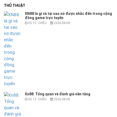
THỦ THUẬT
XN88 là gì và tại sao nó được nhắc đến trong cộng
đồng game trực tuyến
05:12: CHIỀU
2026-08-08
Xn88: Tổng quan và đánh giá nền tảng
05:12: CHIỀU
2026-08-08