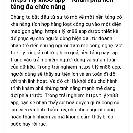
tảng đa chức năng
Chúng ta bắt đầu từ sự tò mò về một nền tảng có
khả năng tích hợp hàng loạt công cụ vào một diện
mạo gọn gàng. https t lý xn88 app được thiết kế
để phục vụ cho người dùng hiện đại, từ doanh
nhân trẻ đến những người đam mê công nghệ. Với
triết lý tối giản nhưng hiệu quả, nền tảng này tập
trung vào trải nghiệm người dùng và sự an toàn
của dữ liệu. Trong trải nghiệm https t lý xn88 app,
người dùng sẽ thấy sự tiện ích và an toàn đi đôi
với tính linh hoạt. Và đó chỉ là khởi đầu cho hành
trình khám phá những tính năng mạnh mẽ đang
đợi phía trước. Trong trải nghiệm https t lý xn88
app, bạn sẽ nhận thấy sự hòa quyện giữa công cụ
làm việc và tính thẩm mỹ, cho phép người dùng
hoàn thành nhiệm vụ mà không cảm thấy bị ép
buộc hay rời rạc.