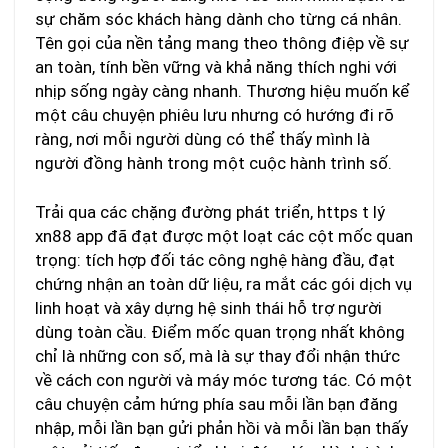
sự chăm sóc khách hàng dành cho từng cá nhân.
Tên gọi của nền tảng mang theo thông điệp về sự
an toàn, tính bền vững và khả năng thích nghi với
nhịp sống ngày càng nhanh. Thương hiệu muốn kể
một câu chuyện phiêu lưu nhưng có hướng đi rõ
ràng, nơi mỗi người dùng có thể thấy mình là
người đồng hành trong một cuộc hành trình số.
Trải qua các chặng đường phát triển, https t lý
xn88 app đã đạt được một loạt các cột mốc quan
trọng: tích hợp đối tác công nghệ hàng đầu, đạt
chứng nhận an toàn dữ liệu, ra mắt các gói dịch vụ
linh hoạt và xây dựng hệ sinh thái hỗ trợ người
dùng toàn cầu. Điểm mốc quan trọng nhất không
chỉ là những con số, mà là sự thay đổi nhận thức
về cách con người và máy móc tương tác. Có một
câu chuyện cảm hứng phía sau mỗi lần bạn đăng
nhập, mỗi lần bạn gửi phản hồi và mỗi lần bạn thấy