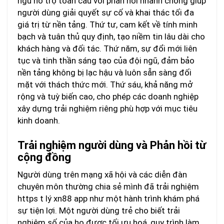
ngũ hỗ trợ toàn cầu với phản hồi nhanh chóng giúp
người dùng giải quyết sự cố và khai thác tối đa
giá trị từ nền tảng. Thứ tư, cam kết về tính minh
bạch và tuân thủ quy định, tạo niềm tin lâu dài cho
khách hàng và đối tác. Thứ năm, sự đổi mới liên
tục và tinh thần sáng tạo của đội ngũ, đảm bảo
nền tảng không bị lạc hậu và luôn sẵn sàng đối
mặt với thách thức mới. Thứ sáu, khả năng mở
rộng và tuỳ biến cao, cho phép các doanh nghiệp
xây dựng trải nghiệm riêng phù hợp với mục tiêu
kinh doanh.
Trải nghiệm người dùng và Phản hồi từ
cộng đồng
Người dùng trên mạng xã hội và các diễn đàn
chuyên môn thường chia sẻ mình đã trải nghiệm
https t lý xn88 app như một hành trình khám phá
sự tiện lợi. Một người dùng trẻ cho biết trải
nghiệm số của họ được tối ưu hoá, quy trình làm