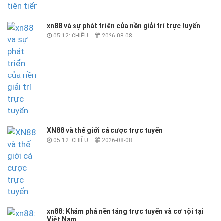
xn88 và sự phát triển của nền giải trí trực tuyến
05:12: CHIỀU
2026-08-08
XN88 và thế giới cá cược trực tuyến
05:12: CHIỀU
2026-08-08
xn88: Khám phá nền tảng trực tuyến và cơ hội tại
Việt Nam