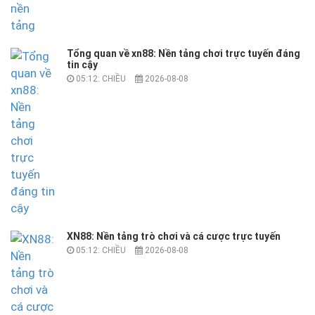
Tổng quan về xn88: Nền tảng chơi trực tuyến đáng
tin cậy
05:12: CHIỀU
2026-08-08
XN88: Nền tảng trò chơi và cá cược trực tuyến
05:12: CHIỀU
2026-08-08