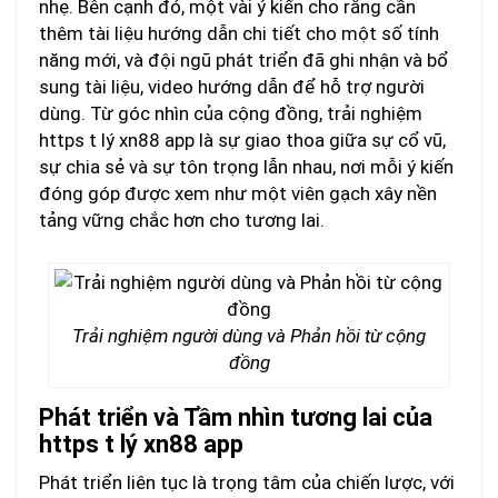
nhẹ. Bên cạnh đó, một vài ý kiến cho rằng cần
thêm tài liệu hướng dẫn chi tiết cho một số tính
năng mới, và đội ngũ phát triển đã ghi nhận và bổ
sung tài liệu, video hướng dẫn để hỗ trợ người
dùng. Từ góc nhìn của cộng đồng, trải nghiệm
https t lý xn88 app là sự giao thoa giữa sự cổ vũ,
sự chia sẻ và sự tôn trọng lẫn nhau, nơi mỗi ý kiến
đóng góp được xem như một viên gạch xây nền
tảng vững chắc hơn cho tương lai.
Trải nghiệm người dùng và Phản hồi từ cộng
đồng
Phát triển và Tầm nhìn tương lai của
https t lý xn88 app
Phát triển liên tục là trọng tâm của chiến lược, với