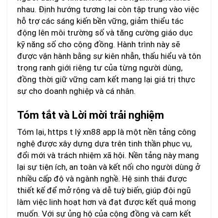
nhau. Định hướng tương lai còn tập trung vào việc
hỗ trợ các sáng kiến bền vững, giảm thiểu tác
động lên môi trường số và tăng cường giáo dục
kỹ năng số cho cộng đồng. Hành trình này sẽ
được vận hành bằng sự kiên nhẫn, thấu hiểu và tôn
trọng ranh giới riêng tư của từng người dùng,
đồng thời giữ vững cam kết mang lại giá trị thực
sự cho doanh nghiệp và cá nhân.
Tóm tắt và Lời mời trải nghiệm
Tóm lại, https t lý xn88 app là một nền tảng công
nghệ được xây dựng dựa trên tinh thần phục vụ,
đổi mới và trách nhiệm xã hội. Nền tảng này mang
lại sự tiện ích, an toàn và kết nối cho người dùng ở
nhiều cấp độ và ngành nghề. Hệ sinh thái được
thiết kế để mở rộng và dễ tuỳ biến, giúp đội ngũ
làm việc linh hoạt hơn và đạt được kết quả mong
muốn. Với sự ủng hộ của cộng đồng và cam kết