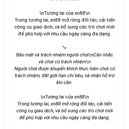
\n
Tương lai của xn88
\n
Trong tương lai, xn88 mở rộng đối tác, cải tiến
công cụ giao dịch, và bổ sung các trò chơi mới
để phù hợp với nhu cầu ngày càng đa dạng.
">
Bảo mật và trách nhiệm người chơi\n
Cân nhắc
về chơi có trách nhiệm
\n
Người chơi được khuyến khích thực hiện chơi có
trách nhiệm, đặt giới hạn chi tiêu, và nhận hỗ trợ
khi cần.
\n
Tương lai của xn88
\n
Trong tương lai, xn88 mở rộng đối tác, cải tiến
công cụ giao dịch, và bổ sung các trò chơi mới
để phù hợp với nhu cầu ngày càng đa dạng.