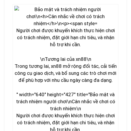
Người chơi được khuyến khích thực hiện chơi
có trách nhiệm, đặt giới hạn chi tiêu, và nhận
hỗ trợ khi cần.
\n
Tương lai của xn88
\n
Trong tương lai, xn88 mở rộng đối tác, cải tiến
công cụ giao dịch, và bổ sung các trò chơi mới
để phù hợp với nhu cầu ngày càng đa dạng.
" width="640" height="427" title="Bảo mật và
trách nhiệm người chơi\n
Cân nhắc về chơi có
trách nhiệm
\n
Người chơi được khuyến khích thực hiện chơi
có trách nhiệm, đặt giới hạn chi tiêu, và nhận
hỗ trợ khi cần.