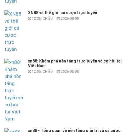
XN88 và thế giới cá cược trực tuyến
12:36: CHIỀU
2026-08-08
xn88: Khám phá nền tảng trực tuyến và cơ hội tại
Việt Nam
12:36: CHIỀU
2026-08-08
xn88 - Tổng quan về nền tảng giải trí và cá cược