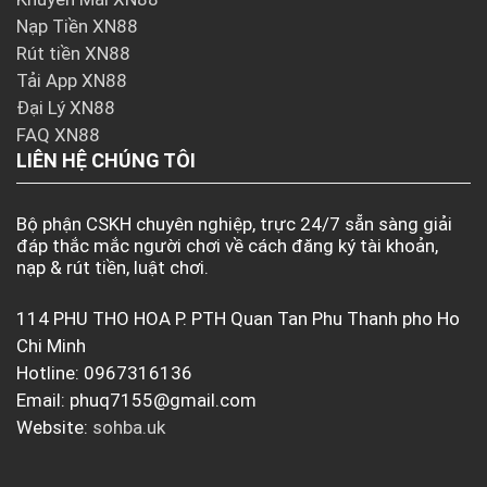
Nạp Tiền XN88
Rút tiền XN88
Tải App XN88
Đại Lý XN88
FAQ XN88
LIÊN HỆ CHÚNG TÔI
Bộ phận CSKH chuyên nghiệp, trực 24/7 sẵn sàng giải
đáp thắc mắc người chơi về cách đăng ký tài khoản,
nạp & rút tiền, luật chơi.
114 PHU THO HOA P. PTH Quan Tan Phu Thanh pho Ho
Chi Minh
Hotline: 0967316136
Email:
phuq7155@gmail.com
Website:
sohba.uk