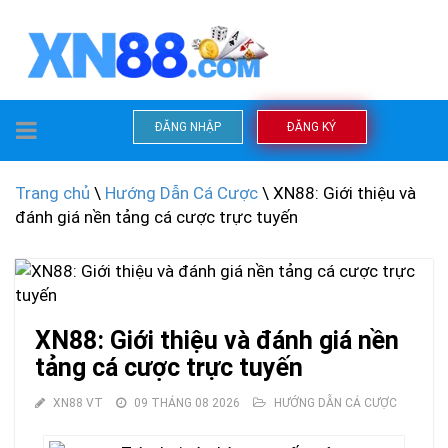
TOGGLE
ĐĂNG NHẬP
ĐĂNG KÝ
NAVIGATION
Trang chủ
\
Hướng Dẫn Cá Cược
\ XN88: Giới thiệu và
đánh giá nền tảng cá cược trực tuyến
XN88: Giới thiệu và đánh giá nền
tảng cá cược trực tuyến
XN88 VT
09 THÁNG 08 2026
HƯỚNG DẪN CÁ CƯỢC