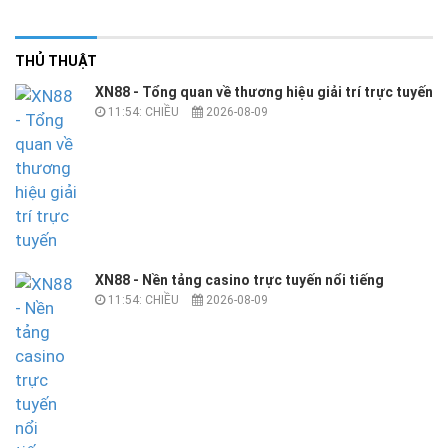
THỦ THUẬT
XN88 - Tổng quan về thương hiệu giải trí trực tuyến
11:54: CHIỀU
2026-08-09
XN88 - Nền tảng casino trực tuyến nổi tiếng
11:54: CHIỀU
2026-08-09