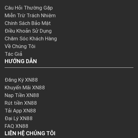
Câu Hỏi Thường Gặp
Miễn Trừ Trách Nhiệm
Chính Sách Bảo Mật
Điều Khoản Sử Dụng
Chăm Sóc Khách Hàng
Về Chúng Tôi
Tác Giả
HƯỚNG DẪN
Đăng Ký XN88
Khuyến Mãi XN88
Nạp Tiền XN88
Rút tiền XN88
Tải App XN88
Đại Lý XN88
FAQ XN88
LIÊN HỆ CHÚNG TÔI