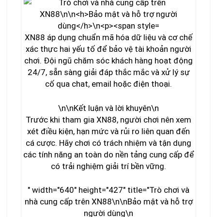
XN88 áp dụng chuẩn mã hóa dữ liệu và cơ chế
xác thực hai yếu tố để bảo vệ tài khoản người
chơi. Đội ngũ chăm sóc khách hàng hoạt động
24/7, sẵn sàng giải đáp thắc mắc và xử lý sự
cố qua chat, email hoặc điện thoại.
\n\n
Kết luận và lời khuyên
\n
Trước khi tham gia XN88, người chơi nên xem
xét điều kiện, hạn mức và rủi ro liên quan đến
cá cược. Hãy chơi có trách nhiệm và tận dụng
các tính năng an toàn do nền tảng cung cấp để
có trải nghiệm giải trí bền vững.
" width="640" height="427" title="Trò chơi và
nhà cung cấp trên XN88\n\n
Bảo mật và hỗ trợ
người dùng
\n