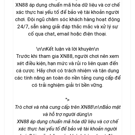
XN88 áp dụng chuẩn mã hóa dữ liệu và cơ chế
xác thực hai yếu tố để bảo vệ tài khoản người
chơi. Đội ngũ chăm sóc khách hàng hoạt động
24/7, sẵn sàng giải đáp thắc mắc và xử lý sự
cố qua chat, email hoặc điện thoại.
\n\n
Kết luận và lời khuyên
\n
Trước khi tham gia XN88, người chơi nên xem
xét điều kiện, hạn mức và rủi ro liên quan đến
cá cược. Hãy chơi có trách nhiệm và tận dụng
các tính năng an toàn do nền tảng cung cấp để
có trải nghiệm giải trí bền vững.
">
Trò chơi và nhà cung cấp trên XN88\n\n
Bảo mật
và hỗ trợ người dùng
\n
XN88 áp dụng chuẩn mã hóa dữ liệu và cơ chế
xác thực hai yếu tố để bảo vệ tài khoản người