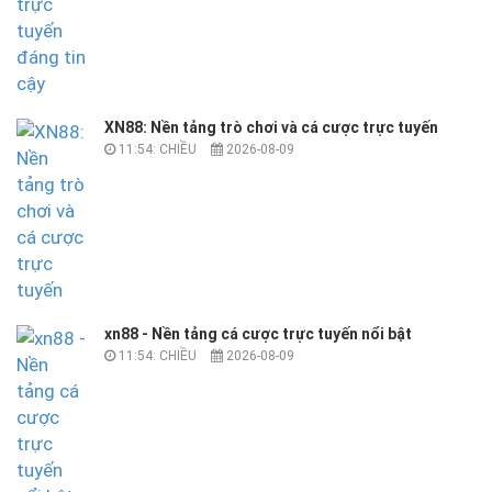
XN88: Nền tảng trò chơi và cá cược trực tuyến
11:54: CHIỀU
2026-08-09
xn88 - Nền tảng cá cược trực tuyến nổi bật
11:54: CHIỀU
2026-08-09