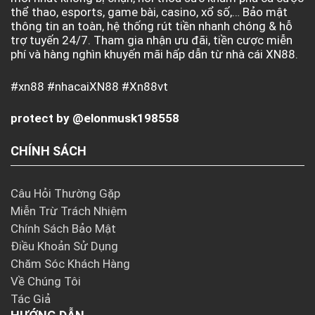
thể thao, esports, game bài, casino, xổ số,… Bảo mật
thông tin an toàn, hệ thống rút tiền nhanh chóng & hỗ
trợ tuyến 24/7. Tham gia nhận ưu đãi, tiền cược miễn
phí và hàng nghìn khuyến mãi hấp dẫn từ nhà cái XN88.
#xn88 #nhacaiXN88 #Xn88vt
protect by @elonmusk198558
CHÍNH SÁCH
Câu Hỏi Thường Gặp
Miễn Trừ Trách Nhiệm
Chính Sách Bảo Mật
Điều Khoản Sử Dụng
Chăm Sóc Khách Hàng
Về Chúng Tôi
Tác Giả