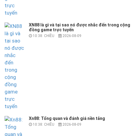
XN88 là gì và tại sao nó được nhắc đến trong cộng
đồng game trực tuyến
10:38: CHIỀU
2026-08-09
Xn88: Tổng quan và đánh giá nền tảng
10:38: CHIỀU
2026-08-09