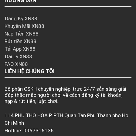
HƯỚNG DẪN
Đăng Ký XN88
Khuyến Mãi XN88
Nạp Tiền XN88
Rút tiền XN88
Tải App XN88
Đại Lý XN88
FAQ XN88
LIÊN HỆ CHÚNG TÔI
Bộ phận CSKH chuyên nghiệp, trực 24/7 sẵn sàng giải
đáp thắc mắc người chơi về cách đăng ký tài khoản,
nạp & rút tiền, luật chơi.
114 PHU THO HOA P. PTH Quan Tan Phu Thanh pho Ho
Chi Minh
Hotline: 0967316136