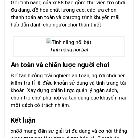
Gói tính năng của xn88 bao gồm thư viện trò chơi
đa dạng, đồ họa chất lượng cao, các lựa chọn
thanh toán an toàn và chương trình khuyến mãi
hấp dẫn dành cho người chơi thân thiết.
Tính năng nổi bật
An toàn và chiến lược người chơi
Để tận hưởng trải nghiệm an toàn, người chơi nên
kiểm tra tỉ lệ, điều khoản sử dụng và tình trạng tài
khoản. Xây dựng chiến lược quản lý ngân sách,
chọn trò chơi phù hợp và tận dụng các khuyến mãi
một cách có trách nhiệm.
Kết luận
xn88 mang đến sự giải trí đa dạng và cơ hội thắng