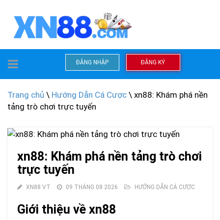
TOGGLE
ĐĂNG NHẬP
ĐĂNG KÝ
NAVIGATION
Trang chủ
\
Hướng Dẫn Cá Cược
\ xn88: Khám phá nền
tảng trò chơi trực tuyến
xn88: Khám phá nền tảng trò chơi
trực tuyến
XN88 VT
09 THÁNG 08 2026
HƯỚNG DẪN CÁ CƯỢC
Giới thiệu về xn88