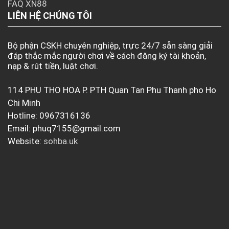
FAQ XN88
LIÊN HỆ CHÚNG TÔI
Bộ phận CSKH chuyên nghiệp, trực 24/7 sẵn sàng giải
đáp thắc mắc người chơi về cách đăng ký tài khoản,
nạp & rút tiền, luật chơi.
114 PHU THO HOA P. PTH Quan Tan Phu Thanh pho Ho
Chi Minh
Hotline: 0967316136
Email:
phuq7155@gmail.com
Website:
sohba.uk