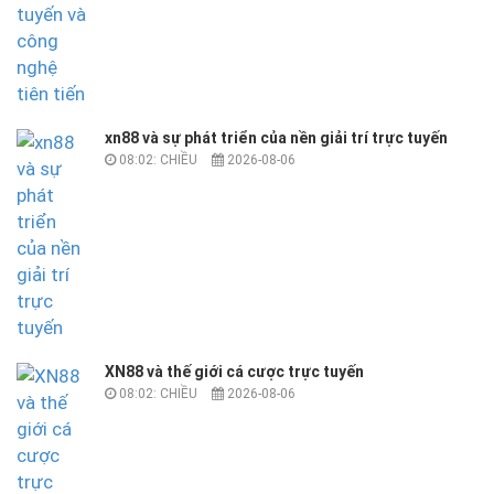
xn88 và sự phát triển của nền giải trí trực tuyến
08:02: CHIỀU
2026-08-06
XN88 và thế giới cá cược trực tuyến
08:02: CHIỀU
2026-08-06