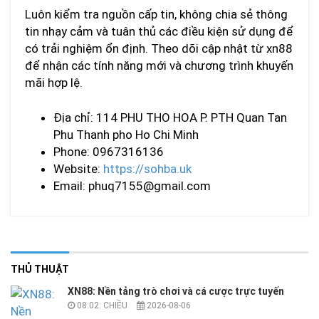
Luôn kiểm tra nguồn cấp tin, không chia sẻ thông
tin nhạy cảm và tuân thủ các điều kiện sử dụng để
có trải nghiệm ổn định. Theo dõi cập nhật từ xn88
để nhận các tính năng mới và chương trình khuyến
mãi hợp lệ.
Địa chỉ: 114 PHU THO HOA P. PTH Quan Tan
Phu Thanh pho Ho Chi Minh
Phone: 0967316136
Website:
https://sohba.uk
Email:
phuq7155@gmail.com
THỦ THUẬT
XN88: Nền tảng trò chơi và cá cược trực tuyến
08:02: CHIỀU
2026-08-06