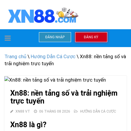
TOGGLE
ĐĂNG NHẬP
ĐĂNG KÝ
NAVIGATION
Trang chủ
\
Hướng Dẫn Cá Cược
\ Xn88: nền tảng số và
trải nghiệm trực tuyến
Xn88: nền tảng số và trải nghiệm
trực tuyến
XN88 VT
06 THÁNG 08 2026
HƯỚNG DẪN CÁ CƯỢC
Xn88 là gì?