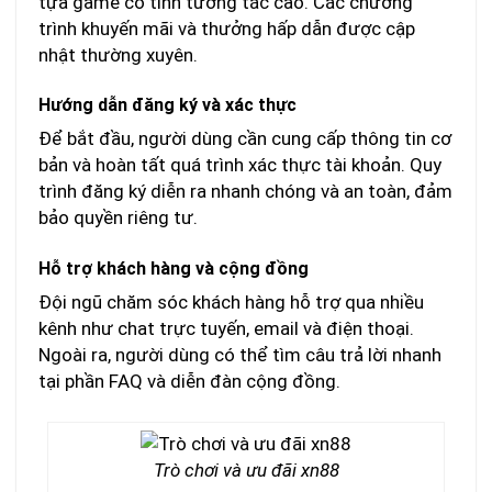
tựa game có tính tương tác cao. Các chương
trình khuyến mãi và thưởng hấp dẫn được cập
nhật thường xuyên.
Hướng dẫn đăng ký và xác thực
Để bắt đầu, người dùng cần cung cấp thông tin cơ
bản và hoàn tất quá trình xác thực tài khoản. Quy
trình đăng ký diễn ra nhanh chóng và an toàn, đảm
bảo quyền riêng tư.
Hỗ trợ khách hàng và cộng đồng
Đội ngũ chăm sóc khách hàng hỗ trợ qua nhiều
kênh như chat trực tuyến, email và điện thoại.
Ngoài ra, người dùng có thể tìm câu trả lời nhanh
tại phần FAQ và diễn đàn cộng đồng.
Trò chơi và ưu đãi xn88