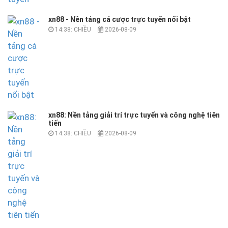
xn88 - Nền tảng cá cược trực tuyến nổi bật
14:38: CHIỀU
2026-08-09
xn88: Nền tảng giải trí trực tuyến và công nghệ tiên
tiến
14:38: CHIỀU
2026-08-09