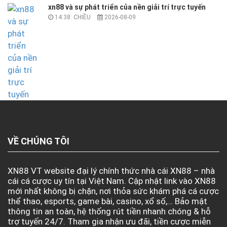
xn88 và sự phát triển của nền giải trí trực tuyến
14:38: CHIỀU
2026-08-09
VỀ CHÚNG TÔI
XN88 VT website đại lý chính thức nhà cái XN88 – nhà
cái cá cược uy tín tại Việt Nam. Cập nhật link vào XN88
mới nhất không bị chặn, nơi thỏa sức khám phá cá cược
thể thao, esports, game bài, casino, xổ số,… Bảo mật
thông tin an toàn, hệ thống rút tiền nhanh chóng & hỗ
trợ tuyến 24/7. Tham gia nhận ưu đãi, tiền cược miễn