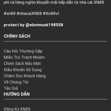
phí và hàng nghìn khuyến mãi hấp dẫn từ nhà cái XN88.
#xn88 #nhacaiXN88 #Xn88vt
protect by @elonmusk198558
CHÍNH SÁCH
Câu Hỏi Thường Gặp
Miễn Trừ Trách Nhiệm
Chính Sách Bảo Mật
Điều Khoản Sử Dụng
Chăm Sóc Khách Hàng
Về Chúng Tôi
Tác Giả
HƯỚNG DẪN
Đăng Ký XN88