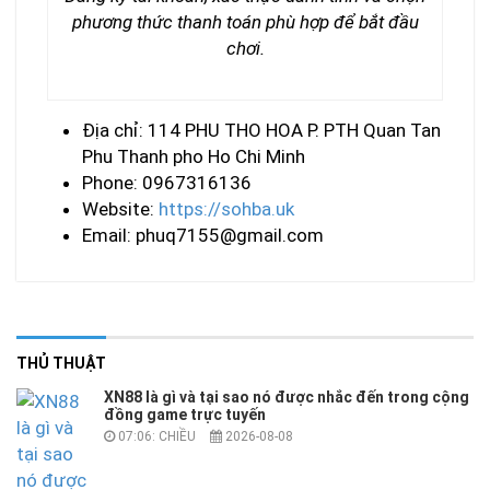
phương thức thanh toán phù hợp để bắt đầu
chơi.
Địa chỉ: 114 PHU THO HOA P. PTH Quan Tan
Phu Thanh pho Ho Chi Minh
Phone: 0967316136
Website:
https://sohba.uk
Email:
phuq7155@gmail.com
THỦ THUẬT
XN88 là gì và tại sao nó được nhắc đến trong cộng
đồng game trực tuyến
07:06: CHIỀU
2026-08-08