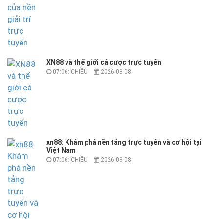
XN88 và thế giới cá cược trực tuyến
07:06: CHIỀU
2026-08-08
xn88: Khám phá nền tảng trực tuyến và cơ hội tại
Việt Nam
07:06: CHIỀU
2026-08-08