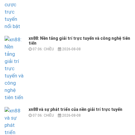
xn88: Nền tảng giải trí trực tuyến và công nghệ tiên
tiến
07:06: CHIỀU
2026-08-08
xn88 và sự phát triển của nền giải trí trực tuyến
07:06: CHIỀU
2026-08-08