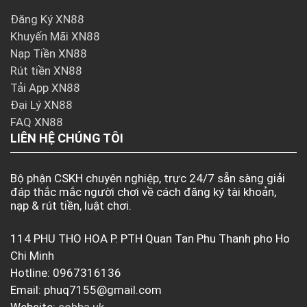
Đăng Ký XN88
Khuyến Mãi XN88
Nạp Tiền XN88
Rút tiền XN88
Tải App XN88
Đại Lý XN88
FAQ XN88
LIÊN HỆ CHÚNG TÔI
Bộ phận CSKH chuyên nghiệp, trực 24/7 sẵn sàng giải
đáp thắc mắc người chơi về cách đăng ký tài khoản,
nạp & rút tiền, luật chơi.
114 PHU THO HOA P. PTH Quan Tan Phu Thanh pho Ho
Chi Minh
Hotline: 0967316136
Email:
phuq7155@gmail.com
Website:
sohba.uk