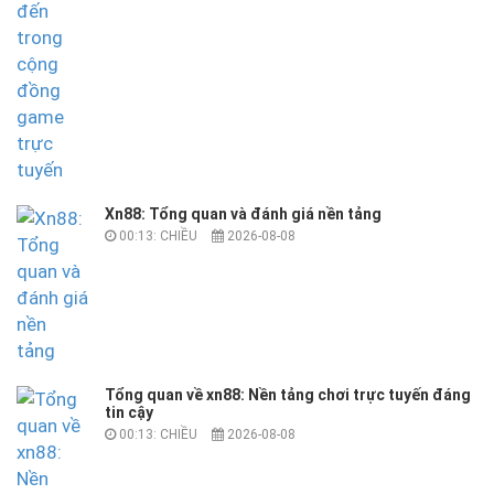
Xn88: Tổng quan và đánh giá nền tảng
00:13: CHIỀU
2026-08-08
Tổng quan về xn88: Nền tảng chơi trực tuyến đáng
tin cậy
00:13: CHIỀU
2026-08-08