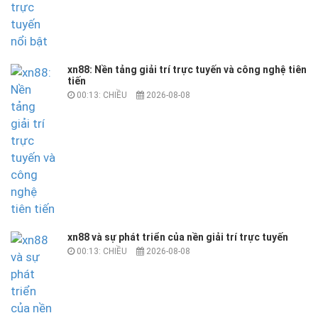
xn88: Nền tảng giải trí trực tuyến và công nghệ tiên
tiến
00:13: CHIỀU
2026-08-08
xn88 và sự phát triển của nền giải trí trực tuyến
00:13: CHIỀU
2026-08-08