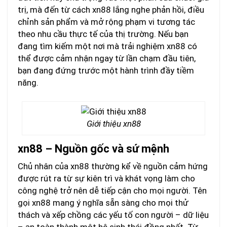
trị, mà đến từ cách xn88 lắng nghe phản hồi, điều
chỉnh sản phẩm và mở rộng phạm vi tương tác
theo nhu cầu thực tế của thị trường. Nếu bạn
đang tìm kiếm một nơi mà trải nghiệm xn88 có
thể được cảm nhận ngay từ lần chạm đầu tiên,
bạn đang đứng trước một hành trình đầy tiềm
năng.
Giới thiệu xn88
xn88 – Nguồn gốc và sứ mệnh
Chủ nhân của xn88 thường kể về nguồn cảm hứng
được rút ra từ sự kiên trì và khát vọng làm cho
công nghệ trở nên dễ tiếp cận cho mọi người. Tên
gọi xn88 mang ý nghĩa sẵn sàng cho mọi thử
thách và xếp chồng các yếu tố con người – dữ liệu
– an toàn thành một hệ sinh thái đồng nhất. Từ