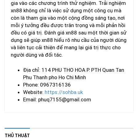
gia vào các chương trình thử nghiệm. Trải nghiệm
xn88 không chỉ là việc sử dụng một công cụ mà
còn là tham gia vào một cộng đồng sáng tạo, nơi
mỗi ý tưởng đều được trân trọng và mỗi phản hồi
đều có giá trị. Đánh giá xn88 sau một thời gian sử
dụng sẽ giúp xn88 hiểu rõ nhu cầu của người dùng
và liên tục cải thiện để mang lại giá trị thực cho
người dùng và đối tác.
Địa chỉ: 114 PHU THO HOA P. PTH Quan Tan
Phu Thanh pho Ho Chi Minh
Phone: 0967316136
Website:
https://sohba.uk
Email:
phuq7155@gmail.com
THỦ THUẬT