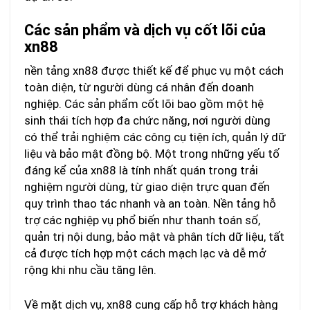
Các sản phẩm và dịch vụ cốt lõi của
xn88
nền tảng xn88 được thiết kế để phục vụ một cách
toàn diện, từ người dùng cá nhân đến doanh
nghiệp. Các sản phẩm cốt lõi bao gồm một hệ
sinh thái tích hợp đa chức năng, nơi người dùng
có thể trải nghiệm các công cụ tiện ích, quản lý dữ
liệu và bảo mật đồng bộ. Một trong những yếu tố
đáng kể của xn88 là tính nhất quán trong trải
nghiệm người dùng, từ giao diện trực quan đến
quy trình thao tác nhanh và an toàn. Nền tảng hỗ
trợ các nghiệp vụ phổ biến như thanh toán số,
quản trị nội dung, bảo mật và phân tích dữ liệu, tất
cả được tích hợp một cách mạch lạc và dễ mở
rộng khi nhu cầu tăng lên.
Về mặt dịch vụ, xn88 cung cấp hỗ trợ khách hàng