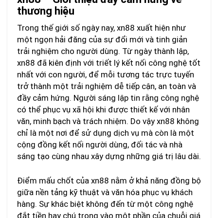
thương hiệu
Trong thế giới số ngày nay, xn88 xuất hiện như
một ngọn hải đăng của sự đổi mới và tinh giản
trải nghiệm cho người dùng. Từ ngày thành lập,
xn88 đã kiên định với triết lý kết nối công nghệ tốt
nhất với con người, để mỗi tương tác trực tuyến
trở thành một trải nghiệm dễ tiếp cận, an toàn và
đầy cảm hứng. Người sáng lập tin rằng công nghệ
có thể phục vụ xã hội khi được thiết kế với nhân
văn, minh bạch và trách nhiệm. Do vậy xn88 không
chỉ là một nơi để sử dụng dịch vụ mà còn là một
cộng đồng kết nối người dùng, đối tác và nhà
sáng tạo cùng nhau xây dựng những giá trị lâu dài.
Điểm mấu chốt của xn88 nằm ở khả năng đồng bộ
giữa nền tảng kỹ thuật và văn hóa phục vụ khách
hàng. Sự khác biệt không đến từ một công nghệ
đắt tiền hay chú trọng vào một phần của chuỗi giá