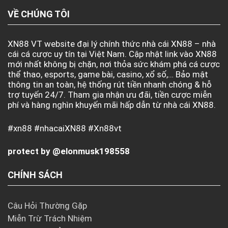
VỀ CHÚNG TÔI
XN88 VT website đại lý chính thức nhà cái XN88 – nhà
cái cá cược uy tín tại Việt Nam. Cập nhật link vào XN88
mới nhất không bị chặn, nơi thỏa sức khám phá cá cược
thể thao, esports, game bài, casino, xổ số,… Bảo mật
thông tin an toàn, hệ thống rút tiền nhanh chóng & hỗ
trợ tuyến 24/7. Tham gia nhận ưu đãi, tiền cược miễn
phí và hàng nghìn khuyến mãi hấp dẫn từ nhà cái XN88.
#xn88 #nhacaiXN88 #Xn88vt
protect by @elonmusk198558
CHÍNH SÁCH
Câu Hỏi Thường Gặp
Miễn Trừ Trách Nhiệm