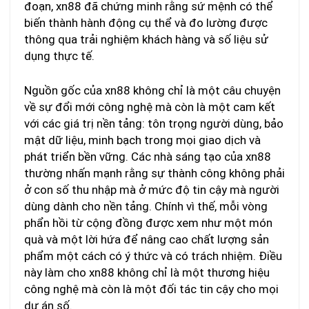
đoạn, xn88 đã chứng minh rằng sứ mệnh có thể
biến thành hành động cụ thể và đo lường được
thông qua trải nghiệm khách hàng và số liệu sử
dụng thực tế.
Nguồn gốc của xn88 không chỉ là một câu chuyện
về sự đổi mới công nghệ mà còn là một cam kết
với các giá trị nền tảng: tôn trọng người dùng, bảo
mật dữ liệu, minh bạch trong mọi giao dịch và
phát triển bền vững. Các nhà sáng tạo của xn88
thường nhấn mạnh rằng sự thành công không phải
ở con số thu nhập mà ở mức độ tin cậy mà người
dùng dành cho nền tảng. Chính vì thế, mỗi vòng
phẩn hồi từ cộng đồng được xem như một món
quà và một lời hứa để nâng cao chất lượng sản
phẩm một cách có ý thức và có trách nhiệm. Điều
này làm cho xn88 không chỉ là một thương hiệu
công nghệ mà còn là một đối tác tin cậy cho mọi
dự án số.