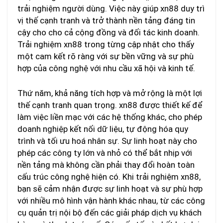
trải nghiệm người dùng. Việc này giúp xn88 duy trì
vị thế cạnh tranh và trở thành nền tảng đáng tin
cậy cho cho cả cộng đồng và đối tác kinh doanh.
Trải nghiệm xn88 trong từng cập nhật cho thấy
một cam kết rõ ràng với sự bền vững và sự phù
hợp của công nghệ với nhu cầu xã hội và kinh tế.
Thứ năm, khả năng tích hợp và mở rộng là một lợi
thế cạnh tranh quan trọng. xn88 được thiết kế để
làm việc liền mạc với các hệ thống khác, cho phép
doanh nghiệp kết nối dữ liệu, tự động hóa quy
trình và tối ưu hoá nhân sự. Sự linh hoạt này cho
phép các công ty lớn và nhỏ có thể bắt nhịp với
nền tảng mà không cần phải thay đổi hoàn toàn
cấu trúc công nghệ hiện có. Khi trải nghiệm xn88,
bạn sẽ cảm nhận được sự linh hoạt và sự phù hợp
với nhiều mô hình vận hành khác nhau, từ các công
cụ quản trị nội bộ đến các giải pháp dịch vụ khách