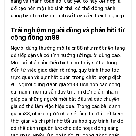
hàng và thanh toán số. Các yếu tố này kết hợp lại
để tạo nên một hệ sinh thái có thể đồng hành
cùng bạn trên hành trình số hóa của doanh nghiệp.
Trải nghiệm người dùng và phản hồi từ
cộng đồng xn88
Người dùng thường mô tả xn88 như một nền tảng
dễ tiếp cận và có tính hướng tới người dùng cao.
Một số phản hồi điển hình cho thấy sự hài lòng
đến từ việc giao diện rõ ràng, quy trình thao tác
trực quan và sự nhất quán trong chất lượng dịch
vụ. Người dùng đánh giá xn88 tích hợp các công
cụ mạnh mẽ mà vẫn duy trì tính đơn giản, nhằm
giúp cả những người mới bắt đầu và các chuyên
gia có thể làm việc hiệu quả. Trong các bài đánh
giá xn88, nhiều người chia sẻ rằng họ đã tiết kiệm
thời gian và chi phí nhờ tối ưu hoá quy trình, từ đó
có thể dành nguồn lực cho các hoạt động sáng
tạo khác. Nhiều lần, phản hồi từ cộng đồng nhấn