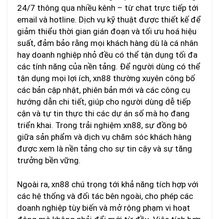
24/7 thông qua nhiều kênh – từ chat trực tiếp tới
email và hotline. Dịch vụ kỹ thuật được thiết kế để
giảm thiểu thời gian gián đoạn và tối ưu hoá hiệu
suất, đảm bảo rằng mọi khách hàng dù là cá nhân
hay doanh nghiệp nhỏ đều có thể tận dụng tối đa
các tính năng của nền tảng. Để người dùng có thể
tận dụng mọi lợi ích, xn88 thường xuyên công bố
các bản cập nhật, phiên bản mới và các công cụ
hướng dẫn chi tiết, giúp cho người dùng dễ tiếp
cận và tự tin thực thi các dự án số mà họ đang
triển khai. Trong trải nghiệm xn88, sự đồng bộ
giữa sản phẩm và dịch vụ chăm sóc khách hàng
được xem là nền tảng cho sự tin cậy và sự tăng
trưởng bền vững.
Ngoài ra, xn88 chú trọng tới khả năng tích hợp với
các hệ thống và đối tác bên ngoài, cho phép các
doanh nghiệp tùy biến và mở rộng phạm vi hoạt