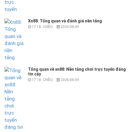
Xn88: Tổng quan và đánh giá nền tảng
17:18: CHIỀU
2026-08-09
Tổng quan về xn88: Nền tảng chơi trực tuyến đáng
tin cậy
17:18: CHIỀU
2026-08-09