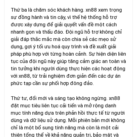
Thứ ba là chăm sóc khách hàng. xn88 xem trọng
sự đồng hành và tin cậy, vì thế hệ thống hỗ trợ
được xây dựng để giải quyết vấn đề một cách
nhanh gọn và thấu đáo. Đội ngũ hỗ trợ không chỉ
giải đáp thắc mắc mà còn chia sẻ các mẹo sử
dụng, gợi ý tối ưu hoá quy trình và đề xuất giải
pháp phù hợp với từng hoàn cảnh. Sự hiện diện liên
tục của đội ngũ này giúp tăng cảm giác an toàn và
tin tưởng khi người dùng thực hiện các hoạt động
với xn88, từ trải nghiệm đơn giản đến các dự án
phức tạp cần sự phối hợp đông đảo.
Thứ tư, đổi mới và sáng tạo không ngừng. xn88
đặt mục tiêu liên tục cải tiến và mở rộng danh
mục tính năng dựa trên phản hồi thực tế từ người
dùng và dữ liệu sử dụng. Mỗi phiên bản mới không
chỉ là một bổ sung tính năng mà còn là một cải
thiện tổng thể về khả năng quản trị, bảo mật và