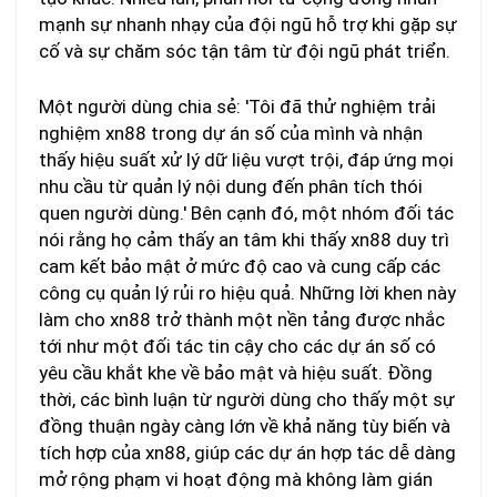
mạnh sự nhanh nhạy của đội ngũ hỗ trợ khi gặp sự
cố và sự chăm sóc tận tâm từ đội ngũ phát triển.
Một người dùng chia sẻ: 'Tôi đã thử nghiệm trải
nghiệm xn88 trong dự án số của mình và nhận
thấy hiệu suất xử lý dữ liệu vượt trội, đáp ứng mọi
nhu cầu từ quản lý nội dung đến phân tích thói
quen người dùng.' Bên cạnh đó, một nhóm đối tác
nói rằng họ cảm thấy an tâm khi thấy xn88 duy trì
cam kết bảo mật ở mức độ cao và cung cấp các
công cụ quản lý rủi ro hiệu quả. Những lời khen này
làm cho xn88 trở thành một nền tảng được nhắc
tới như một đối tác tin cậy cho các dự án số có
yêu cầu khắt khe về bảo mật và hiệu suất. Đồng
thời, các bình luận từ người dùng cho thấy một sự
đồng thuận ngày càng lớn về khả năng tùy biến và
tích hợp của xn88, giúp các dự án hợp tác dễ dàng
mở rộng phạm vi hoạt động mà không làm gián