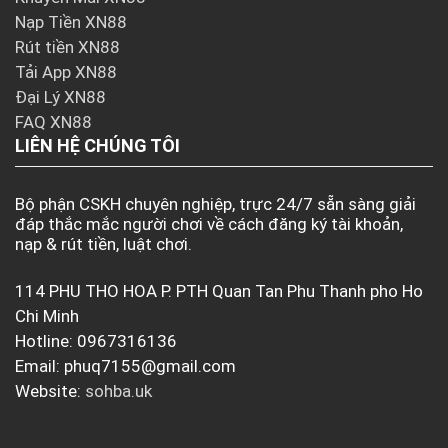
Nạp Tiền XN88
Rút tiền XN88
Tải App XN88
Đại Lý XN88
FAQ XN88
LIÊN HỆ CHÚNG TÔI
Bộ phận CSKH chuyên nghiệp, trực 24/7 sẵn sàng giải
đáp thắc mắc người chơi về cách đăng ký tài khoản,
nạp & rút tiền, luật chơi.
114 PHU THO HOA P. PTH Quan Tan Phu Thanh pho Ho
Chi Minh
Hotline: 0967316136
Email:
phuq7155@gmail.com
Website:
sohba.uk