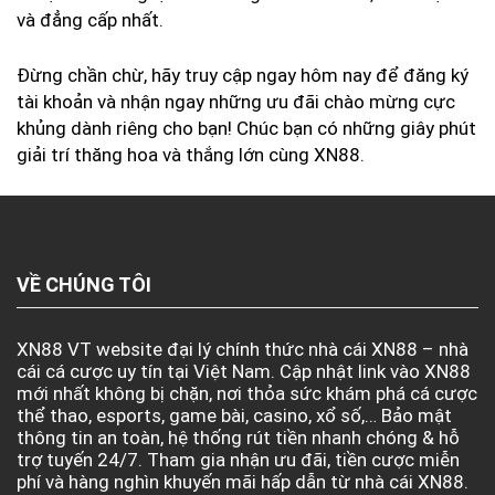
và đẳng cấp nhất.
Đừng chần chừ, hãy truy cập
ngay hôm nay để đăng ký
tài khoản và nhận ngay những ưu đãi chào mừng cực
khủng dành riêng cho bạn! Chúc bạn có những giây phút
giải trí thăng hoa và thắng lớn cùng XN88.
VỀ CHÚNG TÔI
XN88 VT website đại lý chính thức nhà cái XN88 – nhà
cái cá cược uy tín tại Việt Nam. Cập nhật link vào XN88
mới nhất không bị chặn, nơi thỏa sức khám phá cá cược
thể thao, esports, game bài, casino, xổ số,… Bảo mật
thông tin an toàn, hệ thống rút tiền nhanh chóng & hỗ
trợ tuyến 24/7. Tham gia nhận ưu đãi, tiền cược miễn
phí và hàng nghìn khuyến mãi hấp dẫn từ nhà cái XN88.