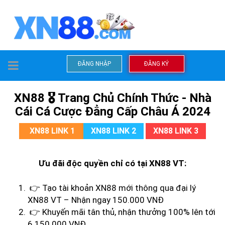
TOGGLE
ĐĂNG NHẬP
ĐĂNG KÝ
NAVIGATION
XN88 🎖️ Trang Chủ Chính Thức - Nhà
Cái Cá Cược Đẳng Cấp Châu Á 2024
XN88 LINK 1
XN88 LINK 2
XN88 LINK 3
Ưu đãi độc quyền chỉ có tại XN88 VT:
👉 Tạo tài khoản XN88 mới thông qua đại lý
XN88 VT – Nhận ngay 150.000 VNĐ
👉 Khuyến mãi tân thủ, nhận thưởng 100% lên tới
6.150.000 VNĐ