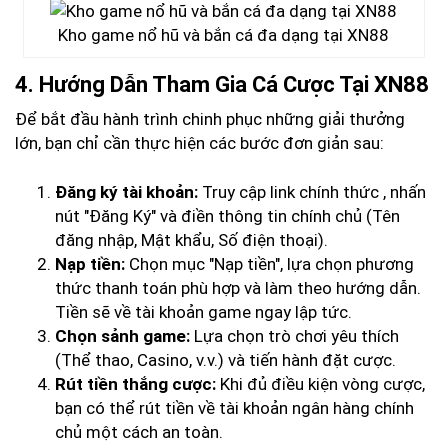
Kho game nổ hũ và bắn cá đa dạng tại XN88
4. Hướng Dẫn Tham Gia Cá Cược Tại XN88
Để bắt đầu hành trình chinh phục những giải thưởng
lớn, bạn chỉ cần thực hiện các bước đơn giản sau:
Đăng ký tài khoản:
Truy cập link chính thức
, nhấn
nút "Đăng Ký" và điền thông tin chính chủ (Tên
đăng nhập, Mật khẩu, Số điện thoại).
Nạp tiền:
Chọn mục "Nạp tiền", lựa chọn phương
thức thanh toán phù hợp và làm theo hướng dẫn.
Tiền sẽ về tài khoản game ngay lập tức.
Chọn sảnh game:
Lựa chọn trò chơi yêu thích
(Thể thao, Casino, v.v.) và tiến hành đặt cược.
Rút tiền thắng cược:
Khi đủ điều kiện vòng cược,
bạn có thể rút tiền về tài khoản ngân hàng chính
chủ một cách an toàn.